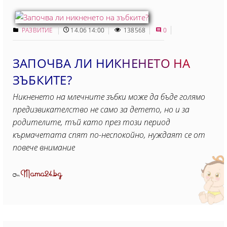
РАЗВИТИЕ
14.06 14:00
138568
0
ЗАПОЧВА ЛИ НИКНЕНЕТО НА
ЗЪБКИТЕ?
Никненето на млечните зъбки може да бъде голямо
предизвикателство не само за детето, но и за
родителите, тъй като през този период
кърмачетата спят по-неспокойно, нуждаят се от
повече внимание
Mama24.bg
От