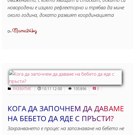
движението, с което хващат и стискат, докато са
новородени е изцяло рефлекторно и трябва да мине
около година, докато развият координацията
Mama24.bg
От
РАЗВИТИЕ
10.11 12:00
105896
0
КОГА ДА ЗАПОЧНЕМ ДА ДАВАМЕ
НА БЕБЕТО ДА ЯДЕ С ПРЪСТИ?
Захранването е процес на запознаване на бебето не