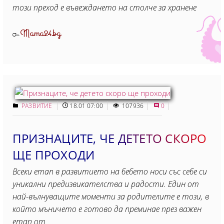
този преход е въвеждането на столче за хранене
Mama24.bg
От
РАЗВИТИЕ
18.01 07:00
107936
0
ПРИЗНАЦИТЕ, ЧЕ ДЕТЕТО СКОРО
ЩЕ ПРОХОДИ
Всеки етап в развитието на бебето носи със себе си
уникални предизвикателства и радости. Един от
най-вълнуващите моменти за родителите е този, в
който мъничето е готово да преминае през важен
етап от