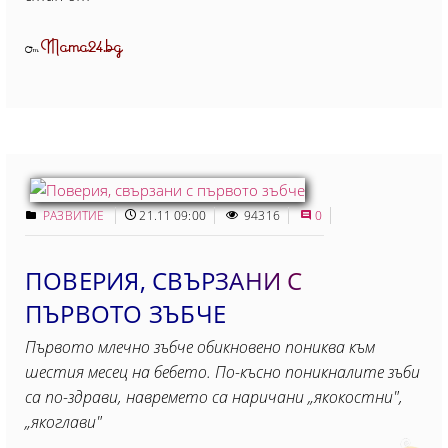
Mama24.bg
От
РАЗВИТИЕ
21.11 09:00
94316
0
ПОВЕРИЯ, СВЪРЗАНИ С
ПЪРВОТО ЗЪБЧЕ
Първото млечно зъбче обикновено пониква към
шестия месец на бебето. По-късно поникналите зъби
са по-здрави, навремето са наричани „якокостни",
„якоглави"