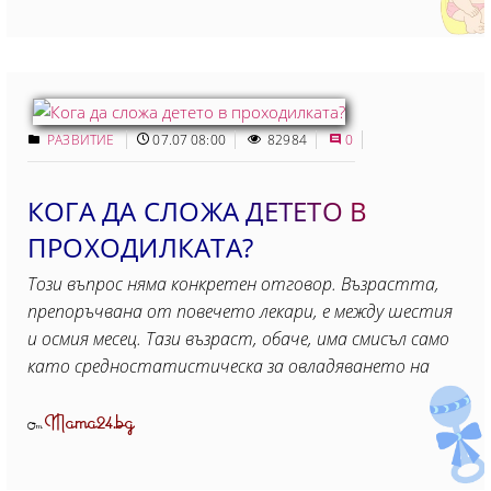
РАЗВИТИЕ
07.07 08:00
82984
0
КОГА ДА СЛОЖА ДЕТЕТО В
ПРОХОДИЛКАТА?
Този въпрос няма конкретен отговор. Възрастта,
препоръчвана от повечето лекари, е между шестия
и осмия месец. Тази възраст, обаче, има смисъл само
като средностатистическа за овладяването на
Mama24.bg
От