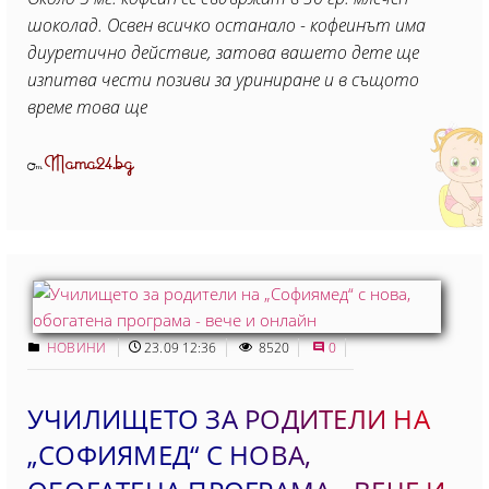
шоколад. Освен всичко останало - кофеинът има
диуретично действие, затова вашето дете ще
изпитва чести позиви за уриниране и в същото
време това ще
Mama24.bg
От
НОВИНИ
23.09 12:36
8520
0
УЧИЛИЩЕТО ЗА РОДИТЕЛИ НА
„СОФИЯМЕД“ С НОВА,