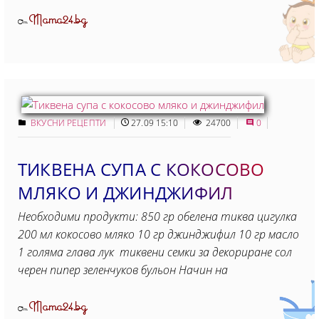
Mama24.bg
От
ВКУСНИ РЕЦЕПТИ
27.09 15:10
24700
0
ТИКВЕНА СУПА С КОКОСОВО
МЛЯКО И ДЖИНДЖИФИЛ
Необходими продукти: 850 гр обелена тиква цигулка
200 мл кокосово мляко 10 гр джинджифил 10 гр масло
1 голяма глава лук тиквени семки за декориране сол
черен пипер зеленчуков бульон Начин на
Mama24.bg
От