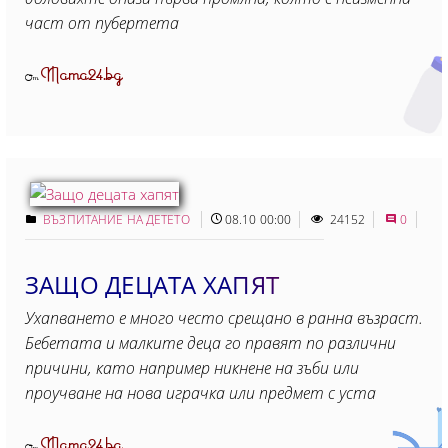
част от пубертета
Mama24.bg
От
ВЪЗПИТАНИЕ НА ДЕТЕТО
08.10 00:00
24152
0
ЗАЩО ДЕЦАТА ХАПЯТ
Ухапването е много често срещано в ранна възраст.
Бебетата и малките деца го правят по различни
причини, като например никнене на зъби или
проучване на нова играчка или предмет с уста
Mama24.bg