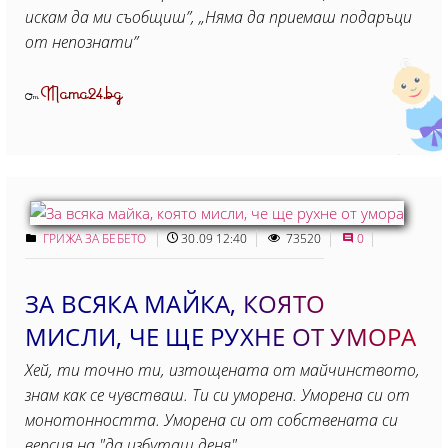
искам да ми съобщиш”, „Няма да приемаш подаръци
от непознати”
Mama24.bg
От
ГРИЖА ЗА БЕБЕТО
30.09 12:40
73520
0
ЗА ВСЯКА МАЙКА, КОЯТО
МИСЛИ, ЧЕ ЩЕ РУХНЕ ОТ УМОРА
Хей, ти точно ти, изтощената от майчинството,
знам как се чувстваш. Ти си уморена. Уморена си от
монотонността. Уморена си от собствената си
версия на "да избуташ деня"