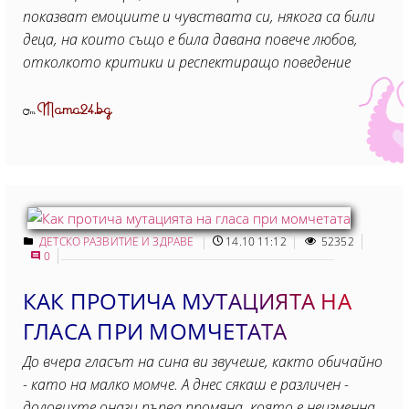
показват емоциите и чувствата си, някога са били
деца, на които също е била давана повече любов,
отколкото критики и респектиращо поведение
Mama24.bg
От
ДЕТСКО РАЗВИТИЕ И ЗДРАВЕ
14.10 11:12
52352
0
КАК ПРОТИЧА МУТАЦИЯТА НА
ГЛАСА ПРИ МОМЧЕТАТА
До вчера гласът на сина ви звучеше, както обичайно
- като на малко момче. А днес сякаш е различен -
доловихте онази първа промяна, която е неизменна